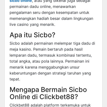
sicbo online
, atau yang dikenal juga sebagai
permainan dadu online, menawarkan
pengalaman seru dengan kesempatan untuk
memenangkan hadiah besar dalam lingkungan
live casino yang menarik.
Apa itu Sicbo?
Sicbo adalah permainan melempar tiga dadu di
meja kasino. Pemain bertaruh pada hasil
lemparan dadu, termasuk kombinasi tertentu,
total angka, atau pola lainnya. Permainan ini
menarik karena menggabungkan unsur
keberuntungan dengan strategi taruhan yang
tepat.
Mengapa Bermain Sicbo
Online di Clickbet88?
Clickbet88 adalah platform terkemuka untuk