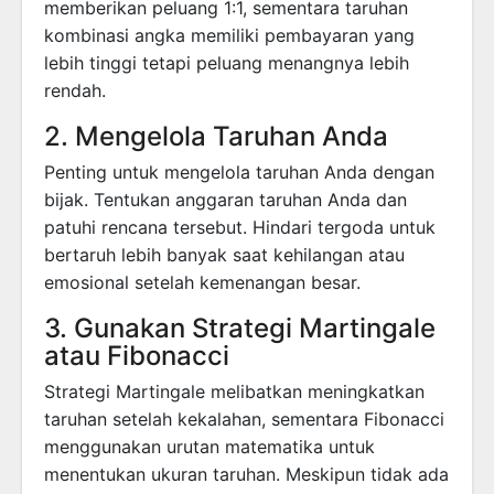
memberikan peluang 1:1, sementara taruhan
kombinasi angka memiliki pembayaran yang
lebih tinggi tetapi peluang menangnya lebih
rendah.
2. Mengelola Taruhan Anda
Penting untuk mengelola taruhan Anda dengan
bijak. Tentukan anggaran taruhan Anda dan
patuhi rencana tersebut. Hindari tergoda untuk
bertaruh lebih banyak saat kehilangan atau
emosional setelah kemenangan besar.
3. Gunakan Strategi Martingale
atau Fibonacci
Strategi Martingale melibatkan meningkatkan
taruhan setelah kekalahan, sementara Fibonacci
menggunakan urutan matematika untuk
menentukan ukuran taruhan. Meskipun tidak ada