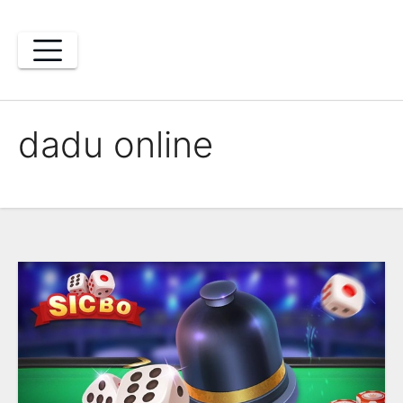
Skip
to
content
dadu online