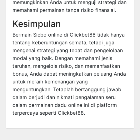
memungkinkan Anda untuk menguji strategi dan
memahami permainan tanpa risiko finansial.
Kesimpulan
Bermain Sicbo online di Clickbet88 tidak hanya
tentang keberuntungan semata, tetapi juga
mengenai strategi yang tepat dan pengelolaan
modal yang baik. Dengan memahami jenis
taruhan, mengelola risiko, dan memanfaatkan
bonus, Anda dapat meningkatkan peluang Anda
untuk meraih kemenangan yang
menguntungkan. Tetaplah bertanggung jawab
dalam berjudi dan nikmati pengalaman seru
dalam permainan dadu online ini di platform
terpercaya seperti Clickbet88.