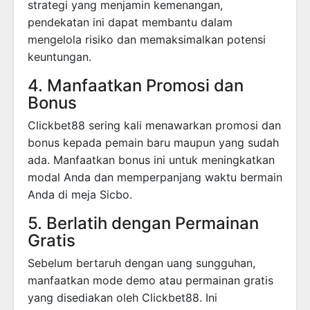
strategi yang menjamin kemenangan,
pendekatan ini dapat membantu dalam
mengelola risiko dan memaksimalkan potensi
keuntungan.
4. Manfaatkan Promosi dan
Bonus
Clickbet88 sering kali menawarkan promosi dan
bonus kepada pemain baru maupun yang sudah
ada. Manfaatkan bonus ini untuk meningkatkan
modal Anda dan memperpanjang waktu bermain
Anda di meja Sicbo.
5. Berlatih dengan Permainan
Gratis
Sebelum bertaruh dengan uang sungguhan,
manfaatkan mode demo atau permainan gratis
yang disediakan oleh Clickbet88. Ini