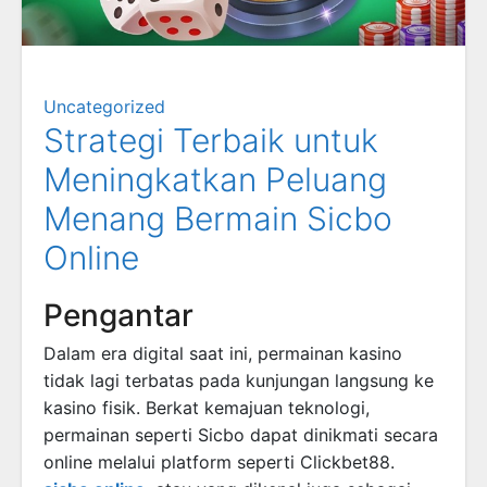
Uncategorized
Strategi Terbaik untuk
Meningkatkan Peluang
Menang Bermain Sicbo
Online
Pengantar
Dalam era digital saat ini, permainan kasino
tidak lagi terbatas pada kunjungan langsung ke
kasino fisik. Berkat kemajuan teknologi,
permainan seperti Sicbo dapat dinikmati secara
online melalui platform seperti Clickbet88.