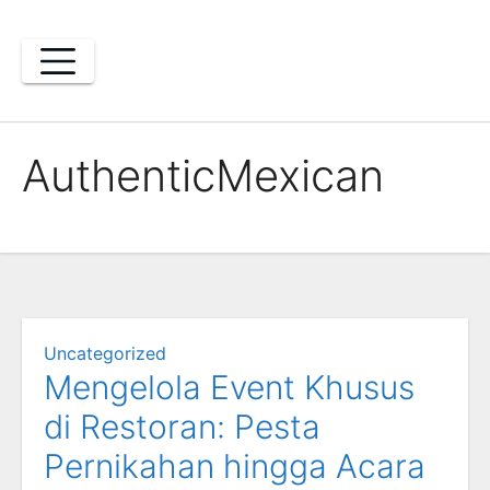
Skip
to
content
AuthenticMexican
Uncategorized
Mengelola Event Khusus
di Restoran: Pesta
Pernikahan hingga Acara