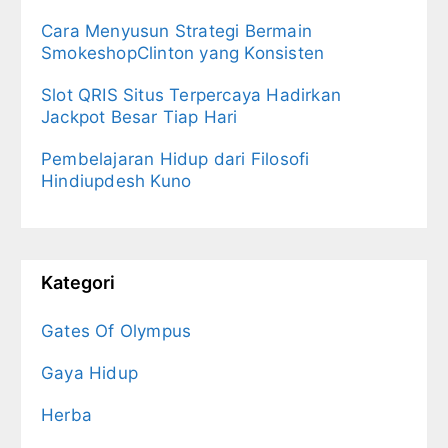
Cara Menyusun Strategi Bermain
SmokeshopClinton yang Konsisten
Slot QRIS Situs Terpercaya Hadirkan
Jackpot Besar Tiap Hari
Pembelajaran Hidup dari Filosofi
Hindiupdesh Kuno
Kategori
Gates Of Olympus
Gaya Hidup
Herba