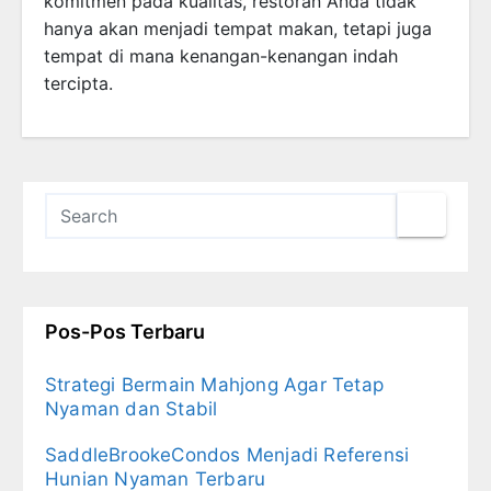
komitmen pada kualitas, restoran Anda tidak
hanya akan menjadi tempat makan, tetapi juga
tempat di mana kenangan-kenangan indah
tercipta.
Pos-Pos Terbaru
Strategi Bermain Mahjong Agar Tetap
Nyaman dan Stabil
SaddleBrookeCondos Menjadi Referensi
Hunian Nyaman Terbaru