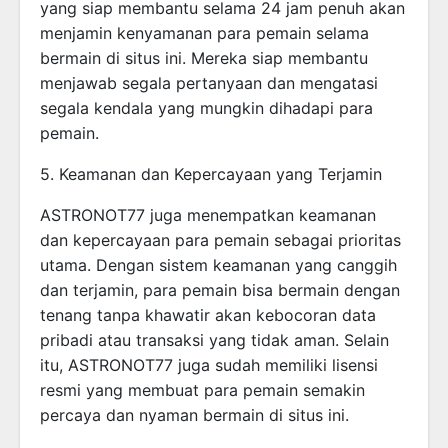
yang siap membantu selama 24 jam penuh akan
menjamin kenyamanan para pemain selama
bermain di situs ini. Mereka siap membantu
menjawab segala pertanyaan dan mengatasi
segala kendala yang mungkin dihadapi para
pemain.
5. Keamanan dan Kepercayaan yang Terjamin
ASTRONOT77 juga menempatkan keamanan
dan kepercayaan para pemain sebagai prioritas
utama. Dengan sistem keamanan yang canggih
dan terjamin, para pemain bisa bermain dengan
tenang tanpa khawatir akan kebocoran data
pribadi atau transaksi yang tidak aman. Selain
itu, ASTRONOT77 juga sudah memiliki lisensi
resmi yang membuat para pemain semakin
percaya dan nyaman bermain di situs ini.