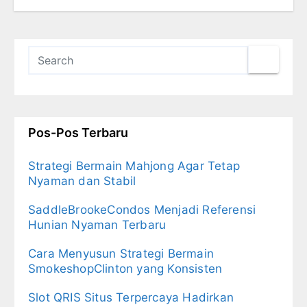
Pos-Pos Terbaru
Strategi Bermain Mahjong Agar Tetap
Nyaman dan Stabil
SaddleBrookeCondos Menjadi Referensi
Hunian Nyaman Terbaru
Cara Menyusun Strategi Bermain
SmokeshopClinton yang Konsisten
Slot QRIS Situs Terpercaya Hadirkan