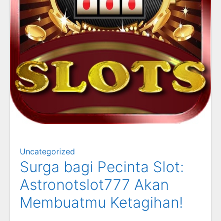
Uncategorized
Surga bagi Pecinta Slot:
Astronotslot777 Akan
Membuatmu Ketagihan!