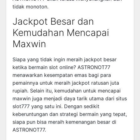
tidak monoton.
Jackpot Besar dan
Kemudahan Mencapai
Maxwin
Siapa yang tidak ingin meraih jackpot besar
ketika bermain slot online? ASTRONOT77
menawarkan kesempatan emas bagi para
pemainnya untuk meraih jackpot ratusan juta
rupiah. Selain itu, kemudahan untuk mencapai
maxwin juga menjadi daya tarik utama dari situs
slot777 yang satu ini. Dengan sedikit
keberuntungan dan strategi bermain yang tepat,
siapa pun bisa meraih kemenangan besar di
ASTRONOT77.