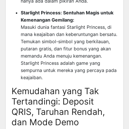
hanya ada dalam pikiran Anda.
Starlight Princess: Sentuhan Magis untuk
Kemenangan Gemilang:
Masuki dunia fantasi Starlight Princess, di
mana keajaiban dan keberuntungan bersatu.
Temukan simbol-simbol yang berkilauan,
putaran gratis, dan fitur bonus yang akan
memandu Anda menuju kemenangan.
Starlight Princess adalah game yang
sempurna untuk mereka yang percaya pada
keajaiban.
Kemudahan yang Tak
Tertandingi: Deposit
QRIS, Taruhan Rendah,
dan Mode Demo