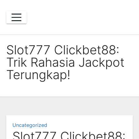
Skip
to
content
Slot777 Clickbet88:
Trik Rahasia Jackpot
Terungkap!
Uncategorized
Slot777 Clickbet88: