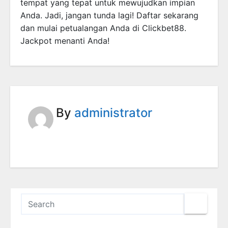
tempat yang tepat untuk mewujudkan impian
Anda. Jadi, jangan tunda lagi! Daftar sekarang
dan mulai petualangan Anda di Clickbet88.
Jackpot menanti Anda!
By
administrator