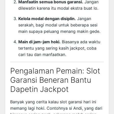
Manfaatin semua bonus garansi.
Jangan
dilewatin karena itu modal ekstra buat lo.
Kelola modal dengan disiplin.
Jangan
serakah, bagi modal untuk beberapa sesi
main supaya peluang menang makin gede.
Main di jam-jam hoki.
Biasanya ada waktu
tertentu yang sering kasih jackpot, coba
cari tau dan manfaatkan.
Pengalaman Pemain: Slot
Garansi Beneran Bantu
Dapetin Jackpot
Banyak yang cerita kalau slot garansi hari ini
memang lagi hoki. Contohnya si Andi, yang dari