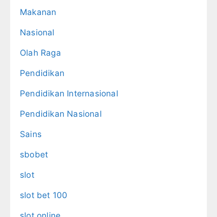
Makanan
Nasional
Olah Raga
Pendidikan
Pendidikan Internasional
Pendidikan Nasional
Sains
sbobet
slot
slot bet 100
slot online