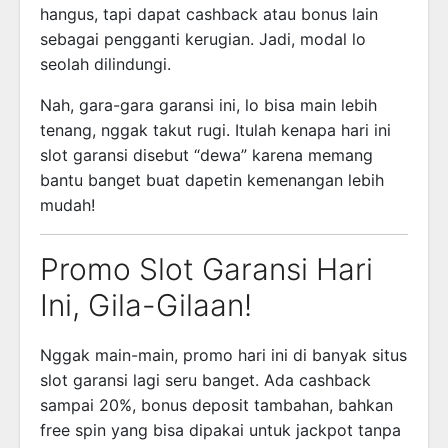
hangus, tapi dapat cashback atau bonus lain
sebagai pengganti kerugian. Jadi, modal lo
seolah dilindungi.
Nah, gara-gara garansi ini, lo bisa main lebih
tenang, nggak takut rugi. Itulah kenapa hari ini
slot garansi disebut “dewa” karena memang
bantu banget buat dapetin kemenangan lebih
mudah!
Promo Slot Garansi Hari
Ini, Gila-Gilaan!
Nggak main-main, promo hari ini di banyak situs
slot garansi lagi seru banget. Ada cashback
sampai 20%, bonus deposit tambahan, bahkan
free spin yang bisa dipakai untuk jackpot tanpa