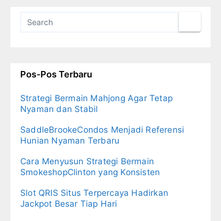
Pos-Pos Terbaru
Strategi Bermain Mahjong Agar Tetap
Nyaman dan Stabil
SaddleBrookeCondos Menjadi Referensi
Hunian Nyaman Terbaru
Cara Menyusun Strategi Bermain
SmokeshopClinton yang Konsisten
Slot QRIS Situs Terpercaya Hadirkan
Jackpot Besar Tiap Hari