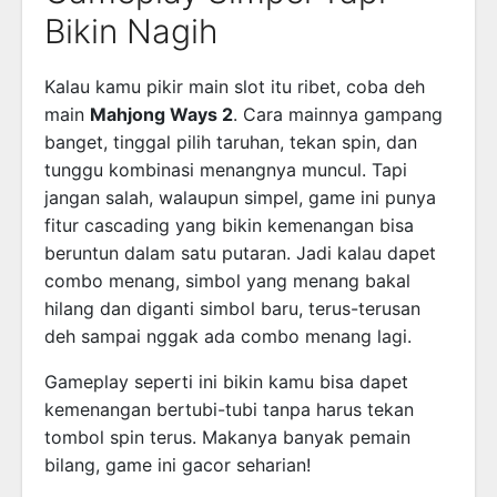
Bikin Nagih
Kalau kamu pikir main slot itu ribet, coba deh
main
Mahjong Ways 2
. Cara mainnya gampang
banget, tinggal pilih taruhan, tekan spin, dan
tunggu kombinasi menangnya muncul. Tapi
jangan salah, walaupun simpel, game ini punya
fitur cascading yang bikin kemenangan bisa
beruntun dalam satu putaran. Jadi kalau dapet
combo menang, simbol yang menang bakal
hilang dan diganti simbol baru, terus-terusan
deh sampai nggak ada combo menang lagi.
Gameplay seperti ini bikin kamu bisa dapet
kemenangan bertubi-tubi tanpa harus tekan
tombol spin terus. Makanya banyak pemain
bilang, game ini gacor seharian!