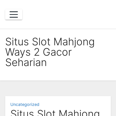
Skip
to
content
Situs Slot Mahjong
Ways 2 Gacor
Seharian
Uncategorized
Situs Slot Mahjong