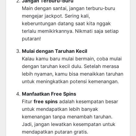
Jangan Terburu-buru
Main dengan santai, jangan terburu-buru
mengejar jackpot. Sering kali,
keberuntungan datang saat kita nggak
terlalu memikirkannya. Nikmati saja setiap
putaran!
Mulai dengan Taruhan Kecil
Kalau kamu baru mulai bermain, coba mulai
dengan taruhan kecil dulu. Setelah merasa
lebih nyaman, kamu bisa menaikkan taruhan
untuk meningkatkan potensi kemenangan.
Manfaatkan Free Spins
Fitur
free spins
adalah kesempatan besar
untuk mendapatkan lebih banyak
kemenangan tanpa menambah taruhan.
Jadi, jangan lewatkan kesempatan untuk
mendapatkan putaran gratis.