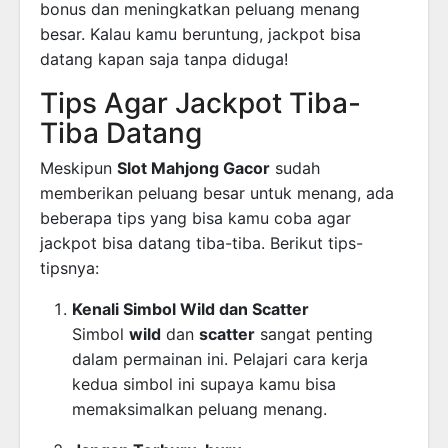
bonus dan meningkatkan peluang menang
besar. Kalau kamu beruntung, jackpot bisa
datang kapan saja tanpa diduga!
Tips Agar Jackpot Tiba-
Tiba Datang
Meskipun
Slot Mahjong Gacor
sudah
memberikan peluang besar untuk menang, ada
beberapa tips yang bisa kamu coba agar
jackpot bisa datang tiba-tiba. Berikut tips-
tipsnya:
Kenali Simbol Wild dan Scatter
Simbol
wild
dan
scatter
sangat penting
dalam permainan ini. Pelajari cara kerja
kedua simbol ini supaya kamu bisa
memaksimalkan peluang menang.