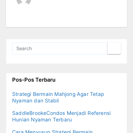
Pos-Pos Terbaru
Strategi Bermain Mahjong Agar Tetap
Nyaman dan Stabil
SaddleBrookeCondos Menjadi Referensi
Hunian Nyaman Terbaru
Cara Menyusun Strategi Bermain