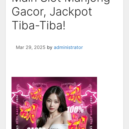
Gacor, Jackpot
Tiba-Tiba!
Mar 29, 2025
by
administrator