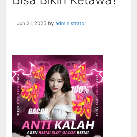
Jun 21, 2025
by
administrator