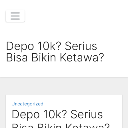
Skip
to
content
Depo 10k? Serius
Bisa Bikin Ketawa?
Uncategorized
Depo 10k? Serius
Bisa Bikin Ketawa?