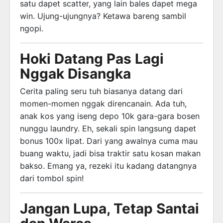
satu dapet scatter, yang lain bales dapet mega
win. Ujung-ujungnya? Ketawa bareng sambil
ngopi.
Hoki Datang Pas Lagi
Nggak Disangka
Cerita paling seru tuh biasanya datang dari
momen-momen nggak direncanain. Ada tuh,
anak kos yang iseng depo 10k gara-gara bosen
nunggu laundry. Eh, sekali spin langsung dapet
bonus 100x lipat. Dari yang awalnya cuma mau
buang waktu, jadi bisa traktir satu kosan makan
bakso. Emang ya, rezeki itu kadang datangnya
dari tombol spin!
Jangan Lupa, Tetap Santai