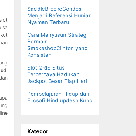
SaddleBrookeCondos
Menjadi Referensi Hunian
slot
Nyaman Terbaru
isa
ikut
Cara Menyusun Strategi
Bermain
aman
SmokeshopClinton yang
Konsisten
sang
Slot QRIS Situs
judi
Terpercaya Hadirkan
 dan
Jackpot Besar Tiap Hari
Pembelajaran Hidup dari
rapa
Filosofi Hindiupdesh Kuno
ling
line
Kategori