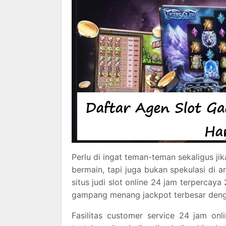
Perlu di ingat teman-teman sekaligus j
bermain, tapi juga bukan spekulasi di a
situs judi slot online 24 jam terpercaya
gampang menang jackpot terbesar dengan
Fasilitas customer service 24 jam on