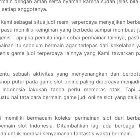
bermain dengan aman serta nyaman karena sudah jelas bila 
k setiap anggotanya.
, Kami sebagai situs judi resmi terpercaya menyajikan berb
n pasti memiliki keinginan yang berbeda sampai membuat j
enis. Tapi jika pemula ingin cobai permainan lainnya, past
ainan itu sebelum bermain agar terlepas dari kekelahan 
jenis game judi terpercaya lainnya yang Kami tawarkan 
tentu sebuah aktivitas yang menyenangkan dan berpote
op putar pada game slot online paling dipercaya menjadi
 Indonesia lakukan tanpa perlu memeras otak. Tapi 
atu hal tata cara bermain game judi online slot yang baik
ini memiliki bermacam koleksi permainan slot dari berb
emain slot Indonesia. Ditambahkan lagi ada berbagai t
da untuk merasai kenyamanan fantastis waktu bermain.