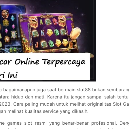
ika bagaimanapun juga saat bermain slot88 bukan sembara
ntara hidup dan mati. Karena itu jangan sampai salah tent
 2023. Cara paling mudah untuk melihat originalitas Slot G
 melihat kualitas service yang dikasih.
line games slot resmi yang benar-benar profesional. De