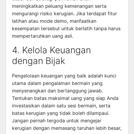
meningkatkan peluang kemenangan serta
mengurangi risiko kerugian. Jika terdapat fitur
latihan atau mode demo, manfaatkan
kesempatan tersebut untuk berlatih tanpa harus
mempertaruhkan uang asli.
4. Kelola Keuangan
dengan Bijak
Pengelolaan keuangan yang baik adalah kunci
utama dalam pengalaman bermain yang
menyenangkan dan bertanggung jawab.
Tentukan batas maksimal uang yang siap Anda
investasikan dalam satu sesi bermain, serta
batas kerugian yang tidak boleh dilampaui.
Jangan pernah tergoda untuk mengejar
kerugian dengan memasang taruhan lebih besar,