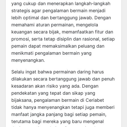
yang cukup dan menerapkan langkah-langkah
strategis agar pengalaman bermain menjadi
lebih optimal dan bertanggung jawab. Dengan
memahami aturan permainan, mengelola
keuangan secara bijak, memanfaatkan fitur dan
promosi, serta tetap disiplin dan rasional, setiap
pemain dapat memaksimalkan peluang dan
menikmati pengalaman bermain yang
menyenangkan.
Selalu ingat bahwa permainan daring harus
dilakukan secara bertanggung jawab dan penuh
kesadaran akan risiko yang ada. Dengan
pendekatan yang tepat dan sikap yang
bijaksana, pengalaman bermain di Ceriabet
tidak hanya menyenangkan tetapi juga memberi
manfaat jangka panjang bagi setiap pemain,
terutama bagi mereka yang baru mengenal