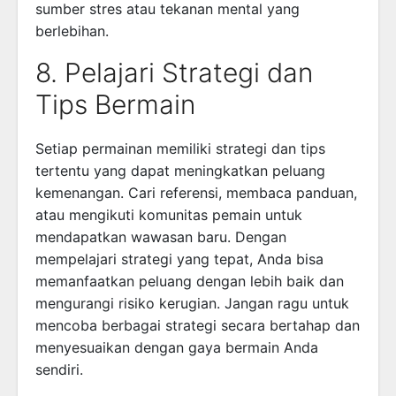
sumber stres atau tekanan mental yang
berlebihan.
8. Pelajari Strategi dan
Tips Bermain
Setiap permainan memiliki strategi dan tips
tertentu yang dapat meningkatkan peluang
kemenangan. Cari referensi, membaca panduan,
atau mengikuti komunitas pemain untuk
mendapatkan wawasan baru. Dengan
mempelajari strategi yang tepat, Anda bisa
memanfaatkan peluang dengan lebih baik dan
mengurangi risiko kerugian. Jangan ragu untuk
mencoba berbagai strategi secara bertahap dan
menyesuaikan dengan gaya bermain Anda
sendiri.