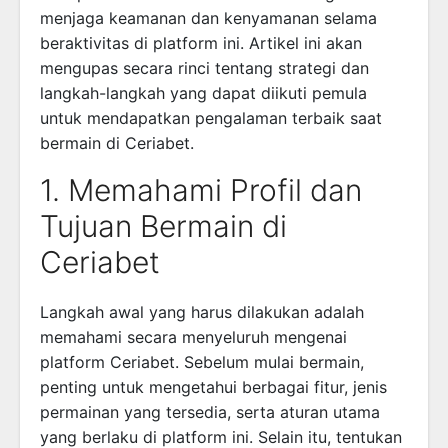
menjaga keamanan dan kenyamanan selama
beraktivitas di platform ini. Artikel ini akan
mengupas secara rinci tentang strategi dan
langkah-langkah yang dapat diikuti pemula
untuk mendapatkan pengalaman terbaik saat
bermain di Ceriabet.
1. Memahami Profil dan
Tujuan Bermain di
Ceriabet
Langkah awal yang harus dilakukan adalah
memahami secara menyeluruh mengenai
platform Ceriabet. Sebelum mulai bermain,
penting untuk mengetahui berbagai fitur, jenis
permainan yang tersedia, serta aturan utama
yang berlaku di platform ini. Selain itu, tentukan