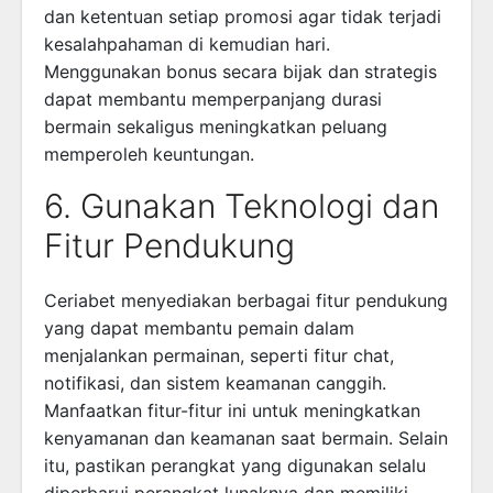
dan ketentuan setiap promosi agar tidak terjadi
kesalahpahaman di kemudian hari.
Menggunakan bonus secara bijak dan strategis
dapat membantu memperpanjang durasi
bermain sekaligus meningkatkan peluang
memperoleh keuntungan.
6. Gunakan Teknologi dan
Fitur Pendukung
Ceriabet menyediakan berbagai fitur pendukung
yang dapat membantu pemain dalam
menjalankan permainan, seperti fitur chat,
notifikasi, dan sistem keamanan canggih.
Manfaatkan fitur-fitur ini untuk meningkatkan
kenyamanan dan keamanan saat bermain. Selain
itu, pastikan perangkat yang digunakan selalu
diperbarui perangkat lunaknya dan memiliki