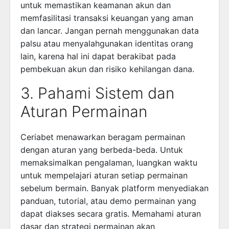
untuk memastikan keamanan akun dan
memfasilitasi transaksi keuangan yang aman
dan lancar. Jangan pernah menggunakan data
palsu atau menyalahgunakan identitas orang
lain, karena hal ini dapat berakibat pada
pembekuan akun dan risiko kehilangan dana.
3. Pahami Sistem dan
Aturan Permainan
Ceriabet menawarkan beragam permainan
dengan aturan yang berbeda-beda. Untuk
memaksimalkan pengalaman, luangkan waktu
untuk mempelajari aturan setiap permainan
sebelum bermain. Banyak platform menyediakan
panduan, tutorial, atau demo permainan yang
dapat diakses secara gratis. Memahami aturan
dasar dan strategi permainan akan