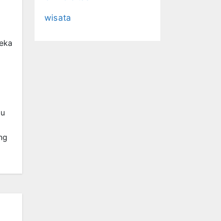
wisata
reka
au
ng