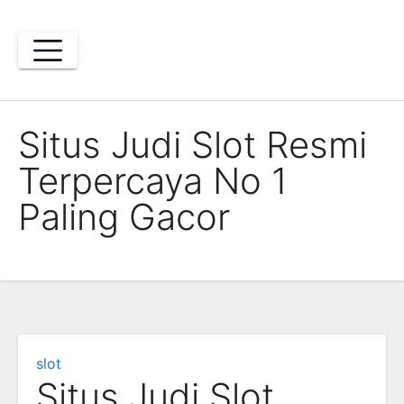
Skip
to
content
Situs Judi Slot Resmi
Terpercaya No 1
Paling Gacor
slot
Situs Judi Slot