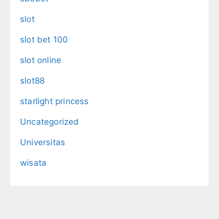
slot
slot bet 100
slot online
slot88
starlight princess
Uncategorized
Universitas
wisata