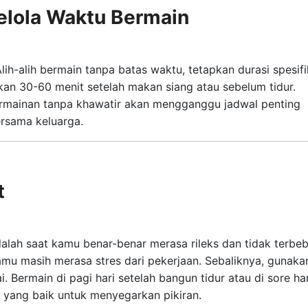
elola Waktu Bermain
h-alih bermain tanpa batas waktu, tetapkan durasi spesifi
kan 30-60 menit setelah makan siang atau sebelum tidur.
rmainan tanpa khawatir akan mengganggu jadwal penting
ersama keluarga.
t
dalah saat kamu benar-benar merasa rileks dan tidak terbeb
 kamu masih merasa stres dari pekerjaan. Sebaliknya, gunaka
i. Bermain di pagi hari setelah bangun tidur atau di sore har
an yang baik untuk menyegarkan pikiran.