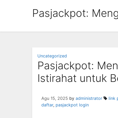
Skip
Pasjackpot: Meng
to
content
Uncategorized
Pasjackpot: Me
Istirahat untuk 
Agu 15, 2025
by
administrator
link
daftar
,
pasjackpot login