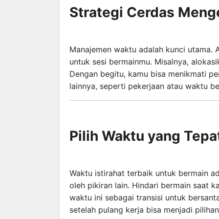
Strategi Cerdas Meng
Manajemen waktu adalah kunci utama. Ali
untuk sesi bermainmu. Misalnya, alokasi
Dengan begitu, kamu bisa menikmati pe
lainnya, seperti pekerjaan atau waktu b
Pilih Waktu yang Tepa
Waktu istirahat terbaik untuk bermain a
oleh pikiran lain. Hindari bermain saat
waktu ini sebagai transisi untuk bersanta
setelah pulang kerja bisa menjadi pilih