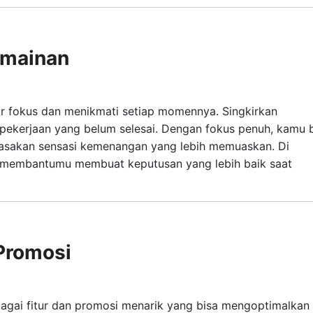
rmainan
ar fokus dan menikmati setiap momennya. Singkirkan
u pekerjaan yang belum selesai. Dengan fokus penuh, kamu 
rasakan sensasi kemenangan yang lebih memuaskan. Di
sa membantumu membuat keputusan yang lebih baik saat
Promosi
bagai fitur dan promosi menarik yang bisa mengoptimalkan