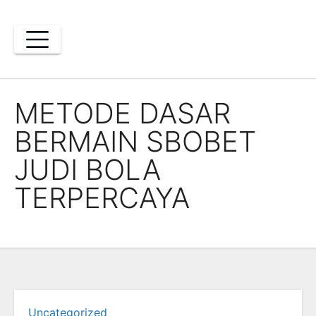
Skip
to
content
METODE DASAR
BERMAIN SBOBET
JUDI BOLA
TERPERCAYA
Uncategorized