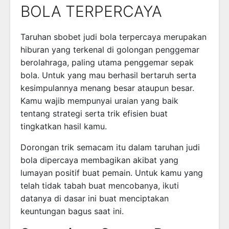
BOLA TERPERCAYA
Taruhan sbobet judi bola terpercaya merupakan
hiburan yang terkenal di golongan penggemar
berolahraga, paling utama penggemar sepak
bola. Untuk yang mau berhasil bertaruh serta
kesimpulannya menang besar ataupun besar.
Kamu wajib mempunyai uraian yang baik
tentang strategi serta trik efisien buat
tingkatkan hasil kamu.
Dorongan trik semacam itu dalam taruhan judi
bola dipercaya membagikan akibat yang
lumayan positif buat pemain. Untuk kamu yang
telah tidak tabah buat mencobanya, ikuti
datanya di dasar ini buat menciptakan
keuntungan bagus saat ini.