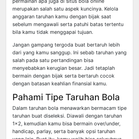
permainan apa juga di situs bola online
merupakan salah satu aspek kuncinya. Kelola
anggaran taruhan kamu dengan bijak saat
sebelum mengawali serta patuhi batas tertentu
bila kamu tidak menggapai tujuan.
Jangan gampang tergoda buat bertaruh lebih
dari yang kamu sanggup. Ini sebab taruhan yang
salah pada satu pertandingan bisa
menyebabkan kerugian besar. Jadi tetaplah
bermain dengan bijak serta bertaruh cocok
dengan batasan keahlian finansial kamu.
Pahami Tipe Taruhan Bola
Dalam taruhan bola menawarkan bermacam tipe
taruhan buat diseleksi. Diawali dengan taruhan
1×2, kemudian kamu bisa bermain over/under,
handicap, parlay, serta banyak opsi taruhan