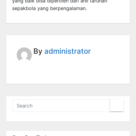
yang baik bisa diperoleh dari ahli taruhan
sepakbola yang berpengalaman.
By
administrator