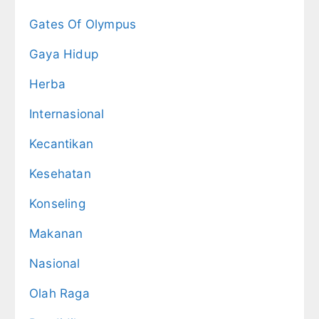
Gates Of Olympus
Gaya Hidup
Herba
Internasional
Kecantikan
Kesehatan
Konseling
Makanan
Nasional
Olah Raga