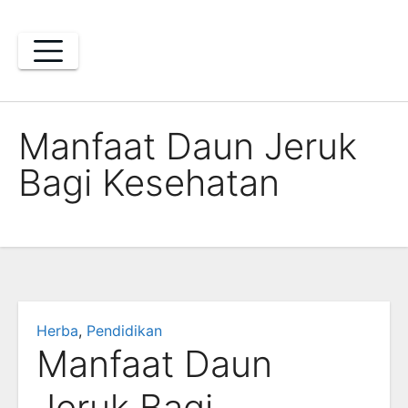
Skip
to
content
Manfaat Daun Jeruk
Bagi Kesehatan
Herba
,
Pendidikan
Manfaat Daun
Jeruk Bagi