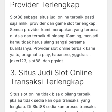
Provider Terlengkap
Slot88 sebagai situs judi online terbaik pasti
saja miliki provider dan game slot terlengkap.
Semua provider kami merupakan yang terbesar
di Asia dan terbaik di bidang IGaming, menjadi
kamu tidak harus ulang sangsi bersama
kualitasnya. Provider slot online terbaik kami
yaitu, pragmatic play, habanero, yggdrasil,
joker123, slot88, dan pgslot.
3. Situs Judi Slot Online
Transaksi Terlengkap
Situs slot online tidak bisa dibilang terbaik
jikalau tidak sedia kan opsi transaksi yang
lengkap. Di Slot88 sedia kan proses transaksi