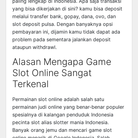
paling lengkap di Indonesia. Apa saja transaksi
yang bisa dikerjakan di sini? kamu bisa deposit
melalui transfer bank, gopay, dana, ovo, dan
slot deposit pulsa. Dengan banyaknya opsi
pembayaran ini, dijamin kamu tidak dapat ada
problem pada sementara jalankan deposit
ataupun withdrawl.
Alasan Mengapa Game
Slot Online Sangat
Terkenal
Permainan slot online adalah salah satu
permainan judi online yang benar-benar populer
spesialnya di kalangan penduduk Indonesia
pecinta slot alias slotter mania Indonesia.
Banyak orang jemu dan mencari game slot
online menarik di Google Indonesia. Salah