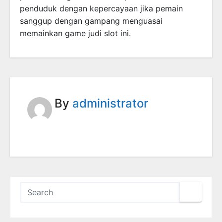
penduduk dengan kepercayaan jika pemain
sanggup dengan gampang menguasai
memainkan game judi slot ini.
By
administrator