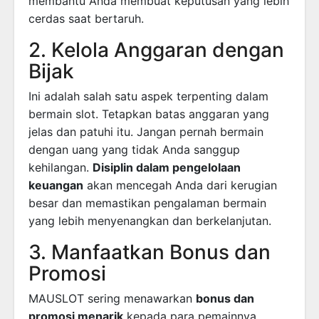
membantu Anda membuat keputusan yang lebih
cerdas saat bertaruh.
2. Kelola Anggaran dengan
Bijak
Ini adalah salah satu aspek terpenting dalam
bermain slot. Tetapkan batas anggaran yang
jelas dan patuhi itu. Jangan pernah bermain
dengan uang yang tidak Anda sanggup
kehilangan.
Disiplin dalam pengelolaan
keuangan
akan mencegah Anda dari kerugian
besar dan memastikan pengalaman bermain
yang lebih menyenangkan dan berkelanjutan.
3. Manfaatkan Bonus dan
Promosi
MAUSLOT sering menawarkan
bonus dan
promosi menarik
kepada para pemainnya,