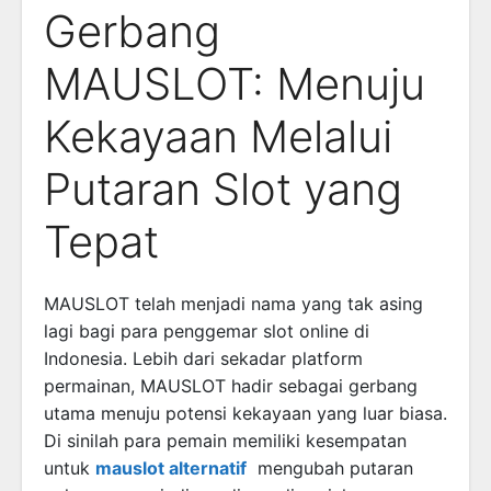
Gerbang
MAUSLOT: Menuju
Kekayaan Melalui
Putaran Slot yang
Tepat
MAUSLOT telah menjadi nama yang tak asing
lagi bagi para penggemar slot online di
Indonesia. Lebih dari sekadar platform
permainan, MAUSLOT hadir sebagai gerbang
utama menuju potensi kekayaan yang luar biasa.
Di sinilah para pemain memiliki kesempatan
untuk
mauslot alternatif
mengubah putaran