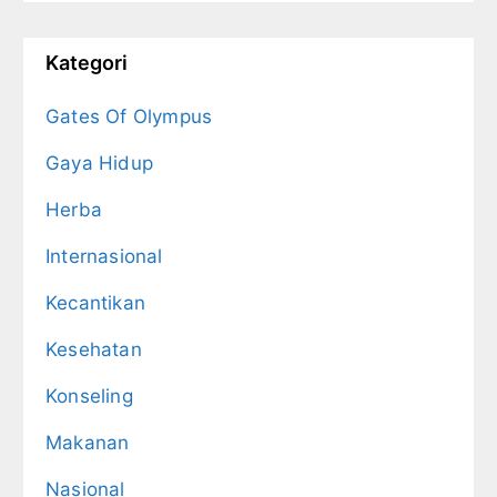
Kategori
Gates Of Olympus
Gaya Hidup
Herba
Internasional
Kecantikan
Kesehatan
Konseling
Makanan
Nasional