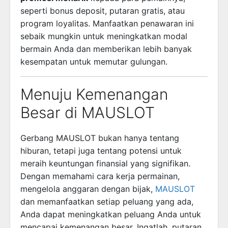
seperti bonus deposit, putaran gratis, atau
program loyalitas. Manfaatkan penawaran ini
sebaik mungkin untuk meningkatkan modal
bermain Anda dan memberikan lebih banyak
kesempatan untuk memutar gulungan.
Menuju Kemenangan
Besar di MAUSLOT
Gerbang MAUSLOT bukan hanya tentang
hiburan, tetapi juga tentang potensi untuk
meraih keuntungan finansial yang signifikan.
Dengan memahami cara kerja permainan,
mengelola anggaran dengan bijak,
MAUSLOT
dan memanfaatkan setiap peluang yang ada,
Anda dapat meningkatkan peluang Anda untuk
mencapai kemenangan besar. Ingatlah, putaran