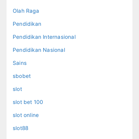
Olah Raga
Pendidikan
Pendidikan Internasional
Pendidikan Nasional
Sains
sbobet
slot
slot bet 100
slot online
slot88