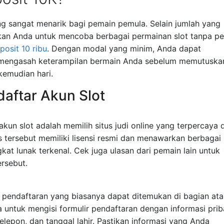
ang sangat menarik bagi pemain pemula. Selain jumlah yang
nkan Anda untuk mencoba berbagai permainan slot tanpa pe
posit 10 ribu
. Dengan modal yang minim, Anda dapat
n mengasah keterampilan bermain Anda sebelum memutuska
kemudian hari.
aftar Akun Slot
un slot adalah memilih situs judi online yang terpercaya 
tus tersebut memiliki lisensi resmi dan menawarkan berbagai
kat lunak terkenal. Cek juga ulasan dari pemain lain untuk
ersebut.
n pendaftaran yang biasanya dapat ditemukan di bagian ata
 untuk mengisi formulir pendaftaran dengan informasi prib
elepon, dan tanggal lahir. Pastikan informasi yang Anda