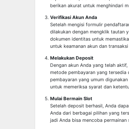
berikan akurat untuk menghindari m
Verifikasi Akun Anda
Setelah mengisi formulir pendaftara
dilakukan dengan mengklik tautan 
dokumen identitas untuk memastikan
untuk keamanan akun dan transaksi
Melakukan Deposit
Dengan akun Anda yang telah aktif, 
metode pembayaran yang tersedia di
pembayaran yang umum digunakan ter
untuk memeriksa syarat dan ketentua
Mulai Bermain Slot
Setelah deposit berhasil, Anda dapa
Anda dari berbagai pilihan yang ter
jadi Anda bisa mencoba permainan 