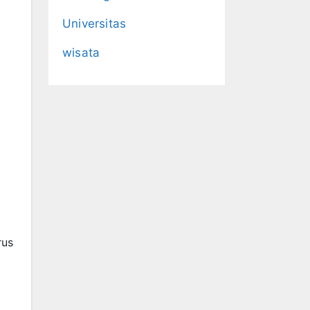
Universitas
wisata
rus