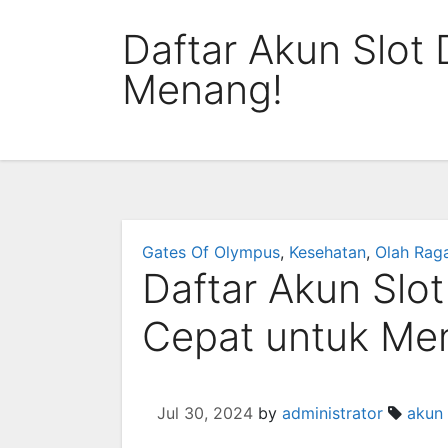
Skip
Daftar Akun Slot
to
content
Menang!
Gates Of Olympus
,
Kesehatan
,
Olah Rag
Daftar Akun Slo
Cepat untuk Me
Jul 30, 2024
by
administrator
akun 