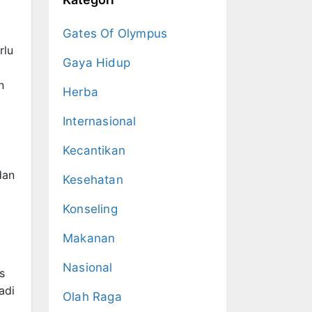
Gates Of Olympus
rlu
Gaya Hidup
n
Herba
Internasional
Kecantikan
dan
Kesehatan
Konseling
Makanan
Nasional
s
adi
Olah Raga