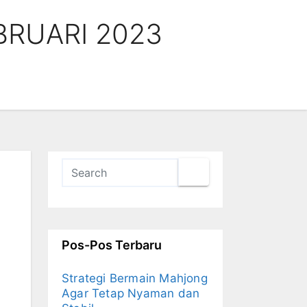
FEBRUARI 2023
Pos-Pos Terbaru
Strategi Bermain Mahjong
Agar Tetap Nyaman dan