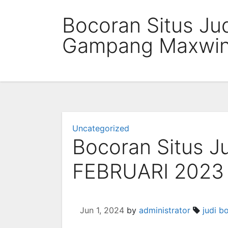
Skip
Bocoran Situs Ju
to
content
Gampang Maxwi
Uncategorized
Bocoran Situs Ju
FEBRUARI 2023
Jun 1, 2024
by
administrator
judi b