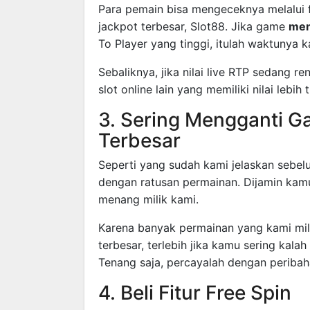
Para pemain bisa mengeceknya melalui fas
jackpot terbesar, Slot88. Jika game
men
To Player yang tinggi, itulah waktunya
Sebaliknya, jika nilai live RTP sedang
slot online lain yang memiliki nilai lebih t
3. Sering Mengganti G
Terbesar
Seperti yang sudah kami jelaskan sebel
dengan ratusan permainan. Dijamin kamu
menang milik kami.
Karena banyak permainan yang kami milik
terbesar, terlebih jika kamu sering ka
Tenang saja, percayalah dengan peribah
4. Beli Fitur Free Spin