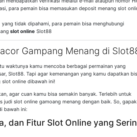
an mendapatkan verifikasi melalui e-mail ataupun nomor H
kasi, para pemain bisa memasukan deposit menang slot onli
a yang tidak dipahami, para pemain bisa menghubungi
nang
slot online
Slot88
Gacor Gampang Menang di Slot8
ntu waktunya kamu mencoba berbagai permainan yang
rbesar, Slot88. Tapi agar kemenangan yang kamu dapatkan bi
lot online dibawah ini!
akan, agar cuan kamu bisa semakin banyak. Terlebih untuk
 judi slot online gamoang menang dengan baik. So, gapak
i bawah ini:
a, dan Fitur Slot Online yang Seri