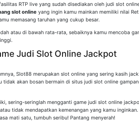
ilitas RTP live yang sudah disediakan oleh judi slot onlin
ang slot online
yang ingin kamu mainkan memiliki nilai Ret
 kamu memasang taruhan yang cukup besar.
 rendah atau di bawah rata-rata, sebaiknya kamu mencoba g
inggi.
ame Judi Slot Online Jackpot
umnya, Slot88 merupakan slot online yang sering kasih jac
 tidak akan bosan bermain di situs judi slot online gampa
i, sering-seringlah mengganti game judi slot online jackp
lah atau tidak mendapatkan kemenangan yang kamu inginkan.
asa mati satu, tumbuh seribu! Pantang menyerah!