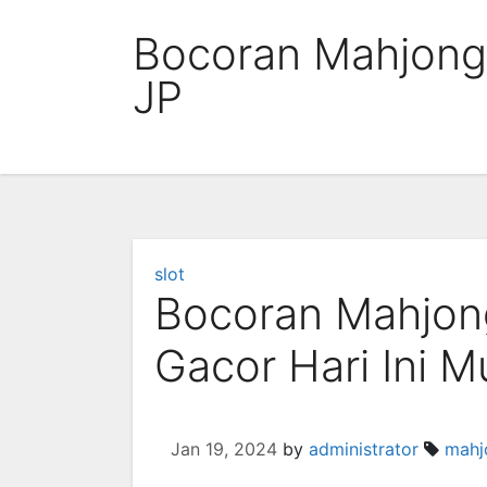
Skip
Bocoran Mahjong 
to
content
JP
slot
Bocoran Mahjong
Gacor Hari Ini 
Jan 19, 2024
by
administrator
mahj