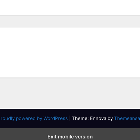
roudly powered by WordPress
|
Theme: Ennova by
Themeansa
Exit mobile version