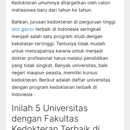
Kedokteran umumnya ditargetkan oleh calon
mahasiswa baru dari tahun ke tahun.
Bahkan, jurusan kedokteran di perguruan tinggi
slot gacor
terbaik di Indonesia seringkali
menjadi salah satu program studi dengan
keketatan tertinggi. Tentunya tidak mudah
untuk mencapainya karena untuk menjadi
dokter profesional harus melalui pendidikan
yang tidak singkat. Banyak universitas, baik
negeri maupun swasta, memiliki kursus
kedokteran. Berikut adalah daftar universitas
dengan program kedokteran terbaik di
Indonesia :
Inilah 5 Universitas
dengan Fakultas
Kedokteran Terbaik di