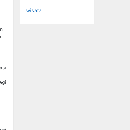
wisata
an
a
asi
agi