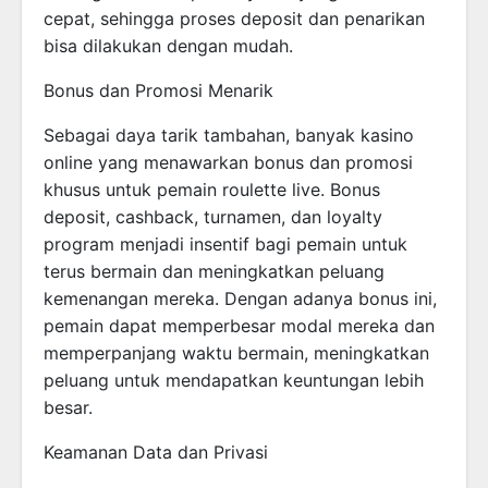
cepat, sehingga proses deposit dan penarikan
bisa dilakukan dengan mudah.
Bonus dan Promosi Menarik
Sebagai daya tarik tambahan, banyak kasino
online yang menawarkan bonus dan promosi
khusus untuk pemain roulette live. Bonus
deposit, cashback, turnamen, dan loyalty
program menjadi insentif bagi pemain untuk
terus bermain dan meningkatkan peluang
kemenangan mereka. Dengan adanya bonus ini,
pemain dapat memperbesar modal mereka dan
memperpanjang waktu bermain, meningkatkan
peluang untuk mendapatkan keuntungan lebih
besar.
Keamanan Data dan Privasi