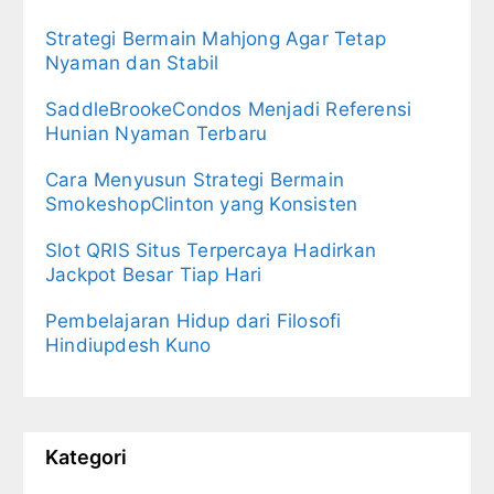
Strategi Bermain Mahjong Agar Tetap
Nyaman dan Stabil
SaddleBrookeCondos Menjadi Referensi
Hunian Nyaman Terbaru
Cara Menyusun Strategi Bermain
SmokeshopClinton yang Konsisten
Slot QRIS Situs Terpercaya Hadirkan
Jackpot Besar Tiap Hari
Pembelajaran Hidup dari Filosofi
Hindiupdesh Kuno
Kategori