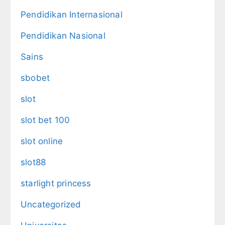
Pendidikan Internasional
Pendidikan Nasional
Sains
sbobet
slot
slot bet 100
slot online
slot88
starlight princess
Uncategorized