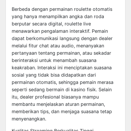
Berbeda dengan permainan roulette otomatis
yang hanya menampilkan angka dan roda
berputar secara digital, roulette live
menawarkan pengalaman interaktif. Pemain
dapat berkomunikasi langsung dengan dealer
melalui fitur chat atau audio, menanyakan
pertanyaan tentang permainan, atau sekadar
berinteraksi untuk menambah suasana
keakraban. Interaksi ini menciptakan suasana
sosial yang tidak bisa didapatkan dari
permainan otomatis, sehingga pemain merasa
seperti sedang bermain di kasino fisik. Selain
itu, dealer profesional biasanya mampu
membantu menjelaskan aturan permainan,
memberikan tips, dan menjaga suasana tetap
menyenangkan.
Kualitas Streaming Berkualitas Tinggi