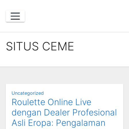
Skip
to
content
SITUS CEME
Uncategorized
Roulette Online Live
dengan Dealer Profesional
Asli Eropa: Pengalaman