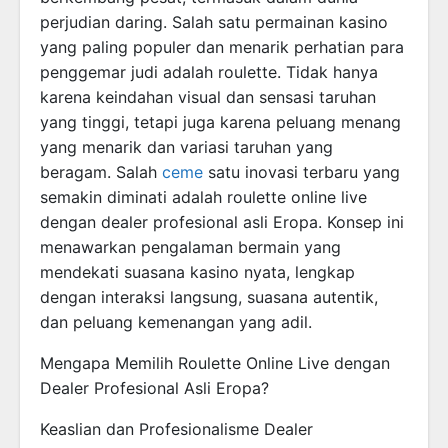
perjudian daring. Salah satu permainan kasino
yang paling populer dan menarik perhatian para
penggemar judi adalah roulette. Tidak hanya
karena keindahan visual dan sensasi taruhan
yang tinggi, tetapi juga karena peluang menang
yang menarik dan variasi taruhan yang
beragam. Salah
ceme
satu inovasi terbaru yang
semakin diminati adalah roulette online live
dengan dealer profesional asli Eropa. Konsep ini
menawarkan pengalaman bermain yang
mendekati suasana kasino nyata, lengkap
dengan interaksi langsung, suasana autentik,
dan peluang kemenangan yang adil.
Mengapa Memilih Roulette Online Live dengan
Dealer Profesional Asli Eropa?
Keaslian dan Profesionalisme Dealer