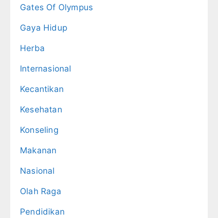
Gates Of Olympus
Gaya Hidup
Herba
Internasional
Kecantikan
Kesehatan
Konseling
Makanan
Nasional
Olah Raga
Pendidikan