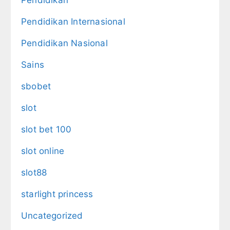
Pendidikan
Pendidikan Internasional
Pendidikan Nasional
Sains
sbobet
slot
slot bet 100
slot online
slot88
starlight princess
Uncategorized