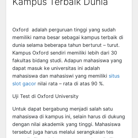
Kampus Terbaik Dunia
Oxford adalah perguruan tinggi yang sudah
memiliki nama besar sebagai kampus terbaik di
dunia selama beberapa tahun berturut – turut.
Kampus Oxford sendiri memiliki lebih dari 30
fakultas bidang studi. Adapun mahasiswa yang
dapat masuk ke universitas ini adalah
mahasiswa dan mahasiswi yang memiliki
situs
slot gacor
nilai rata – rata di atas 90 %.
Uji Test di Oxford University
Untuk dapat bergabung menjadi salah satu
mahasiswa di kampus ini, selain harus di dukung
dengan nilai akademik yang tinggi. Mahasiswa
tersebut juga harus melalui serangkaian tes