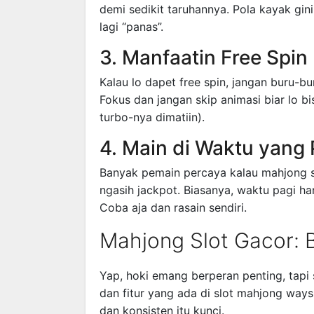
demi sedikit taruhannya. Pola kayak gi
lagi “panas”.
3. Manfaatin Free Spin
Kalau lo dapet free spin, jangan buru-bur
Fokus dan jangan skip animasi biar lo bi
turbo-nya dimatiin).
4. Main di Waktu yang
Banyak pemain percaya kalau mahjong sl
ngasih jackpot. Biasanya, waktu pagi ha
Coba aja dan rasain sendiri.
Mahjong Slot Gacor: 
Yap, hoki emang berperan penting, tapi
dan fitur yang ada di slot mahjong ways
dan konsisten itu kunci.