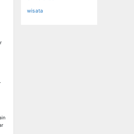
wisata
r
.
ain
ar