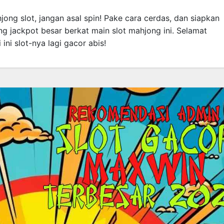
jong slot, jangan asal spin! Pake cara cerdas, dan siapkan
yang jackpot besar berkat main slot mahjong ini. Selamat
ni slot-nya lagi gacor abis!