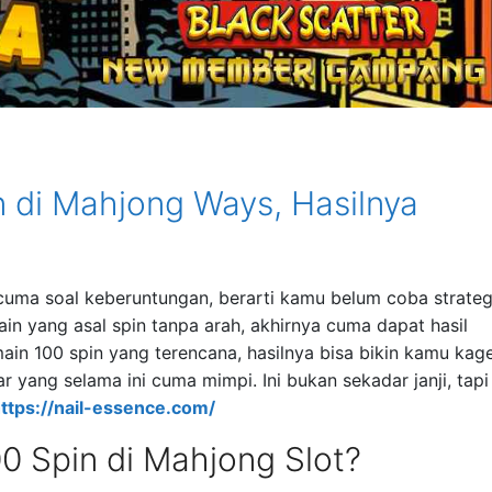
n di Mahjong Ways, Hasilnya
cuma soal keberuntungan, berarti kamu belum coba strateg
in yang asal spin tanpa arah, akhirnya cuma dapat hasil
 main 100 spin yang terencana, hasilnya bisa bikin kamu ka
r yang selama ini cuma mimpi. Ini bukan sekadar janji, tapi
ttps://nail-essence.com/
0 Spin di Mahjong Slot?