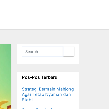
Pos-Pos Terbaru
Strategi Bermain Mahjong
Agar Tetap Nyaman dan
Stabil