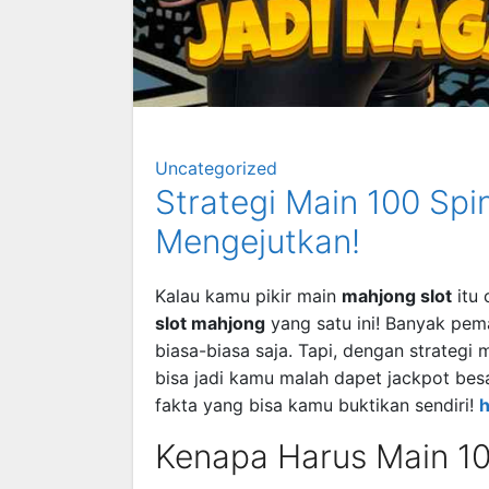
Uncategorized
Strategi Main 100 Spi
Mengejutkan!
Kalau kamu pikir main
mahjong slot
itu 
slot mahjong
yang satu ini! Banyak pema
biasa-biasa saja. Tapi, dengan strategi
bisa jadi kamu malah dapet jackpot besa
fakta yang bisa kamu buktikan sendiri!
h
Kenapa Harus Main 10