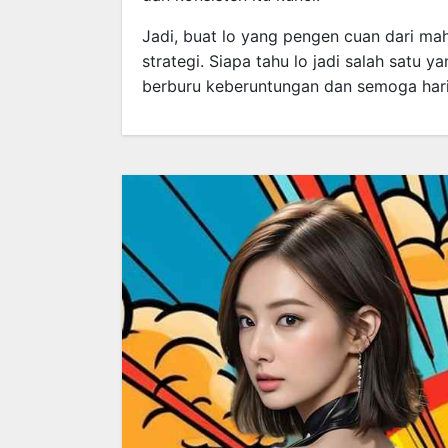
Jadi, buat lo yang pengen cuan dari mah
strategi. Siapa tahu lo jadi salah satu 
berburu keberuntungan dan semoga hari i