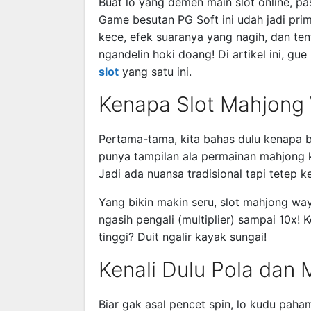
Buat lo yang demen main slot online, p
Game besutan PG Soft ini udah jadi pri
kece, efek suaranya yang nagih, dan te
ngandelin hoki doang! Di artikel ini, gu
slot
yang satu ini.
Kenapa Slot Mahjong 
Pertama-tama, kita bahas dulu kenapa 
punya tampilan ala permainan mahjong kl
Jadi ada nuansa tradisional tapi tetep k
Yang bikin makin seru, slot mahjong way
ngasih pengali (multiplier) sampai 10x!
tinggi? Duit ngalir kayak sungai!
Kenali Dulu Pola dan
Biar gak asal pencet spin, lo kudu paham