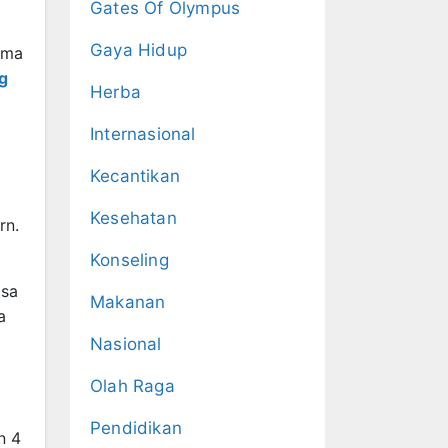
Gates Of Olympus
Gaya Hidup
uma
g
Herba
Internasional
Kecantikan
Kesehatan
rn.
Konseling
isa
Makanan
a
Nasional
Olah Raga
Pendidikan
n 4