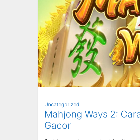
Uncategorized
Mahjong Ways 2: Cara
Gacor