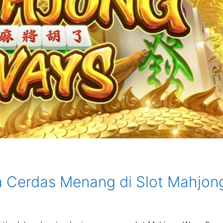
 Cerdas Menang di Slot Mahjon