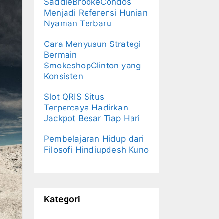
SaddleBrookeCondos
Menjadi Referensi Hunian
Nyaman Terbaru
Cara Menyusun Strategi
Bermain
SmokeshopClinton yang
Konsisten
Slot QRIS Situs
Terpercaya Hadirkan
Jackpot Besar Tiap Hari
Pembelajaran Hidup dari
Filosofi Hindiupdesh Kuno
Kategori