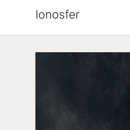
Skip
Ionosfer
to
content