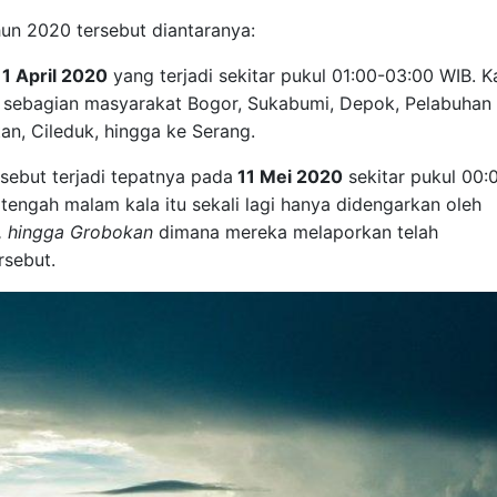
un 2020 tersebut diantaranya:
11 April 2020
yang terjadi sekitar pukul 01:00-03:00 WIB. K
h sebagian masyarakat Bogor, Sukabumi, Depok, Pelabuhan
an, Cileduk, hingga ke Serang.
sebut terjadi tepatnya pada
11 Mei 2020
sekitar pukul 00:
tengah malam kala itu sekali lagi hanya didengarkan oleh
i, hingga Grobokan
dimana mereka melaporkan telah
rsebut.