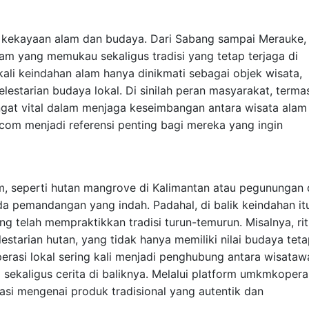
n kekayaan alam dan budaya. Dari Sabang sampai Merauke,
m yang memukau sekaligus tradisi yang tetap terjaga di
ali keindahan alam hanya dinikmati sebagai objek wisata,
starian budaya lokal. Di sinilah peran masyarakat, terma
gat vital dalam menjaga keseimbangan antara wisata alam
.com menjadi referensi penting bagi mereka yang ingin
am, seperti hutan mangrove di Kalimantan atau pegunungan 
da pemandangan yang indah. Padahal, di balik keindahan it
g telah mempraktikkan tradisi turun-temurun. Misalnya, rit
estarian hutan, yang tidak hanya memiliki nilai budaya teta
rasi lokal sering kali menjadi penghubung antara wisataw
 sekaligus cerita di baliknya. Melalui platform umkmkoperas
si mengenai produk tradisional yang autentik dan