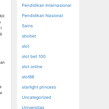
Pendidikan Internasional
Pendidikan Nasional
bil
n
Sains
i
di
sbobet
slot
slot bet 100
kan
slot online
a
slot88
a
starlight princess
ar
Uncategorized
Universitas