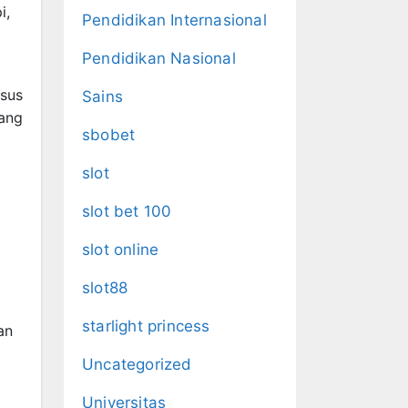
i,
Pendidikan Internasional
Pendidikan Nasional
usus
Sains
dang
sbobet
slot
slot bet 100
slot online
slot88
starlight princess
an
Uncategorized
Universitas