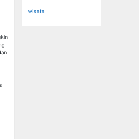
wisata
kin
ng
dan
ba
i