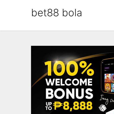
Skip
bet88 bola
to
content