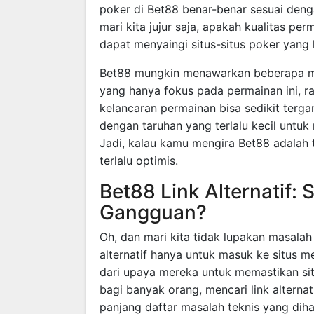
poker di Bet88 benar-benar sesuai deng
mari kita jujur saja, apakah kualitas 
dapat menyaingi situs-situs poker yang
Bet88 mungkin menawarkan beberapa mej
yang hanya fokus pada permainan ini, r
kelancaran permainan bisa sedikit terg
dengan taruhan yang terlalu kecil untu
Jadi, kalau kamu mengira Bet88 adalah 
terlalu optimis.
Bet88 Link Alternatif:
Gangguan?
Oh, dan mari kita tidak lupakan masala
alternatif hanya untuk masuk ke situs m
dari upaya mereka untuk memastikan sit
bagi banyak orang, mencari link alterna
panjang daftar masalah teknis yang dih