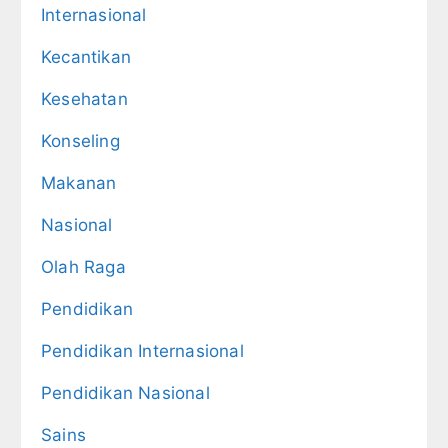
Internasional
Kecantikan
Kesehatan
Konseling
Makanan
Nasional
Olah Raga
Pendidikan
Pendidikan Internasional
Pendidikan Nasional
Sains