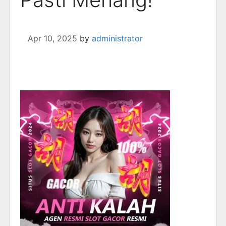
Apr 10, 2025
by
administrator