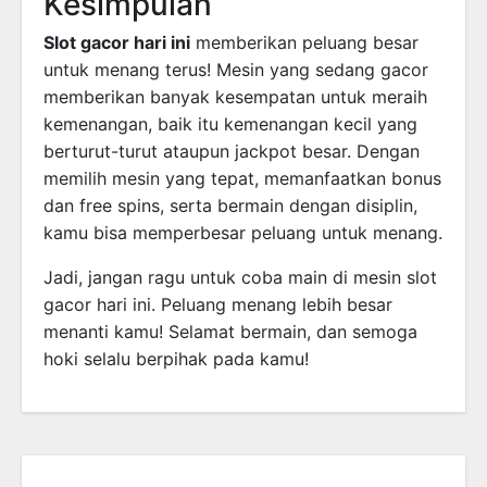
Kesimpulan
Slot gacor hari ini
memberikan peluang besar
untuk menang terus! Mesin yang sedang gacor
memberikan banyak kesempatan untuk meraih
kemenangan, baik itu kemenangan kecil yang
berturut-turut ataupun jackpot besar. Dengan
memilih mesin yang tepat, memanfaatkan bonus
dan free spins, serta bermain dengan disiplin,
kamu bisa memperbesar peluang untuk menang.
Jadi, jangan ragu untuk coba main di mesin slot
gacor hari ini. Peluang menang lebih besar
menanti kamu! Selamat bermain, dan semoga
hoki selalu berpihak pada kamu!