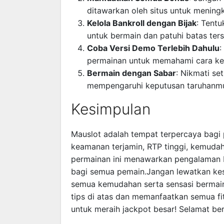
ditawarkan oleh situs untuk mening
Kelola Bankroll dengan Bijak
: Tent
untuk bermain dan patuhi batas ter
Coba Versi Demo Terlebih Dahulu
:
permainan untuk memahami cara kerja
Bermain dengan Sabar
: Nikmati se
mempengaruhi keputusan taruhanm
Kesimpulan
Mauslot adalah tempat terpercaya bagi 
keamanan terjamin, RTP tinggi, kemudaha
permainan ini menawarkan pengalaman 
bagi semua pemain.Jangan lewatkan kese
semua kemudahan serta sensasi bermain
tips di atas dan memanfaatkan semua fit
untuk meraih jackpot besar! Selamat be