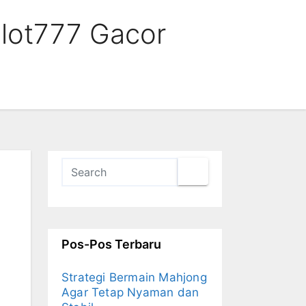
Slot777 Gacor
Pos-Pos Terbaru
Strategi Bermain Mahjong
Agar Tetap Nyaman dan