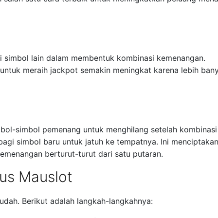
ti simbol lain dalam membentuk kombinasi kemenangan.
untuk meraih jackpot semakin meningkat karena lebih ban
mbol-simbol pemenang untuk menghilang setelah kombinasi
gi simbol baru untuk jatuh ke tempatnya. Ini menciptaka
menangan berturut-turut dari satu putaran.
tus Mauslot
dah. Berikut adalah langkah-langkahnya: