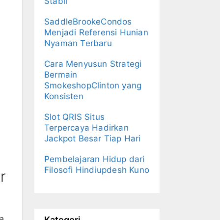
Stabil
SaddleBrookeCondos
Menjadi Referensi Hunian
Nyaman Terbaru
Cara Menyusun Strategi
Bermain
SmokeshopClinton yang
Konsisten
Slot QRIS Situs
Terpercaya Hadirkan
Jackpot Besar Tiap Hari
Pembelajaran Hidup dari
Filosofi Hindiupdesh Kuno
r
ma
Kategori