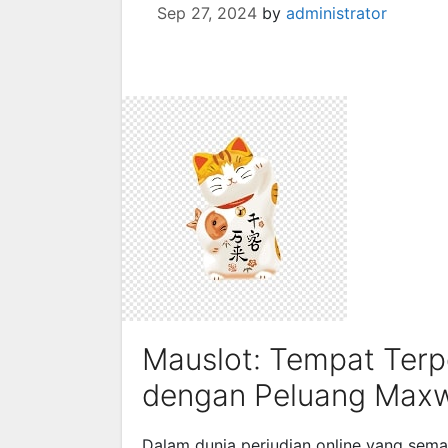
Sep 27, 2024
by
administrator
Mauslot: Tempat Terp
dengan Peluang Maxwi
Dalam dunia perjudian online yang semak