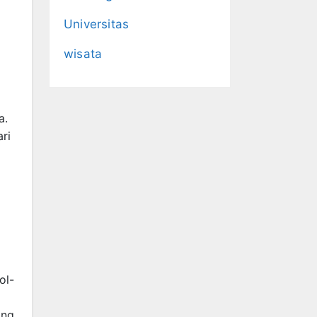
Universitas
wisata
a.
ri
ol-
ang