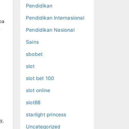
Pendidikan
Pendidikan Internasional
pa
n
Pendidikan Nasional
Sains
sbobet
slot
slot bet 100
slot online
slot88
starlight princess
y,
Uncategorized