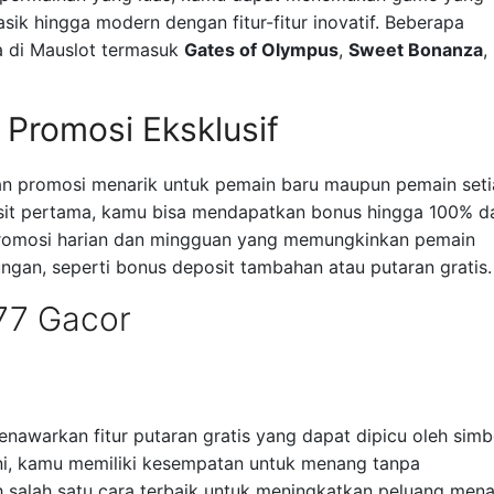
asik hingga modern dengan fitur-fitur inovatif. Beberapa
a di Mauslot termasuk
Gates of Olympus
,
Sweet Bonanza
,
Promosi Eksklusif
n promosi menarik untuk pemain baru maupun pemain seti
it pertama, kamu bisa mendapatkan bonus hingga 100% da
a promosi harian dan mingguan yang memungkinkan pemain
gan, seperti bonus deposit tambahan atau putaran gratis.
777 Gacor
nawarkan fitur putaran gratis yang dapat dipicu oleh simb
 ini, kamu memiliki kesempatan untuk menang tanpa
h salah satu cara terbaik untuk meningkatkan peluang men