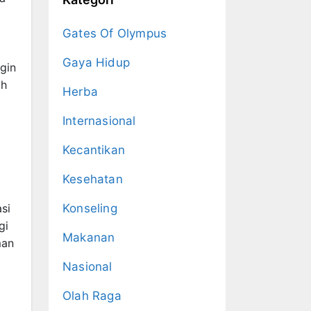
Gates Of Olympus
Gaya Hidup
gin
ah
Herba
Internasional
Kecantikan
Kesehatan
si
Konseling
gi
Makanan
man
Nasional
Olah Raga