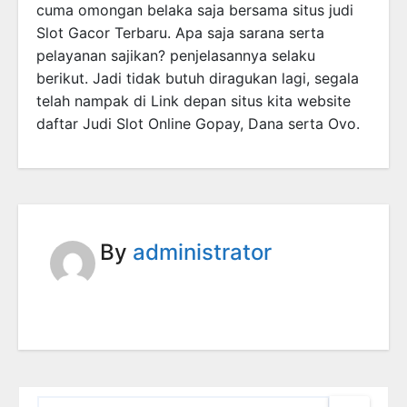
cuma omongan belaka saja bersama situs judi
Slot Gacor Terbaru. Apa saja sarana serta
pelayanan sajikan? penjelasannya selaku
berikut. Jadi tidak butuh diragukan lagi, segala
telah nampak di Link depan situs kita website
daftar Judi Slot Online Gopay, Dana serta Ovo.
By
administrator