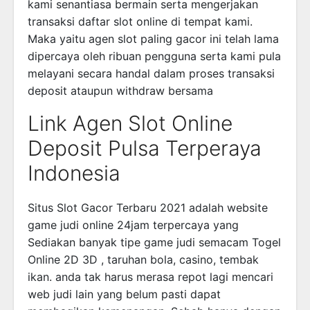
kami senantiasa bermain serta mengerjakan
transaksi daftar slot online di tempat kami.
Maka yaitu agen slot paling gacor ini telah lama
dipercaya oleh ribuan pengguna serta kami pula
melayani secara handal dalam proses transaksi
deposit ataupun withdraw bersama
Link Agen Slot Online
Deposit Pulsa Terperaya
Indonesia
Situs Slot Gacor Terbaru 2021 adalah website
game judi online 24jam terpercaya yang
Sediakan banyak tipe game judi semacam Togel
Online 2D 3D , taruhan bola, casino, tembak
ikan. anda tak harus merasa repot lagi mencari
web judi lain yang belum pasti dapat