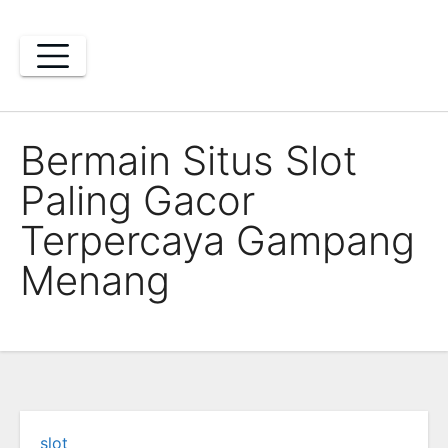
Skip
to
content
Bermain Situs Slot
Paling Gacor
Terpercaya Gampang
Menang
slot